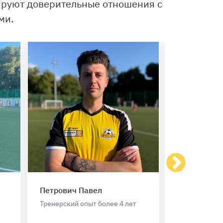
мируют доверительные отношения с
ми.
Петрович Павел
Неплюев Д
Тренерский опыт более 4 лет
Тренерский о