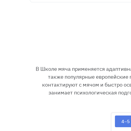
В Школе мяча применяется адаптивна
также популярные европейские п
контактируют с мячом и быстро ос
занимает психологическая подго
4–5