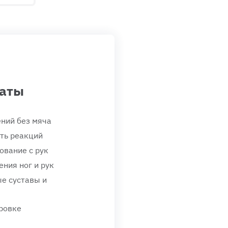
аты
ний без мяча
ть реакций
ование с рук
ния ног и рук
е суставы и
ировке