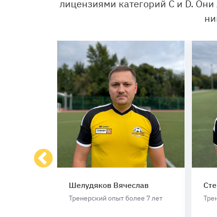
лицензиями категорий С и D. Они
ни
Шелудяков Вячеслав
Сте
лее 11 лет
Тренерский опыт более 7 лет
Тре