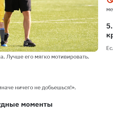
ме
5
к
Ес
са. Лучше его мягко мотивировать.
иначе ничего не добьешься!».
рудные моменты