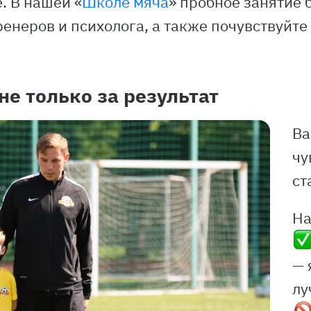
. В нашей «
Школе мяча
» пробное занятие 
енеров и психолога, а также почувствуйт
 не только за результат
Ва
чу
ст
На
— 
лу