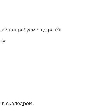
.
авай попробуем еще раз?»
т!»
 в скалодром.